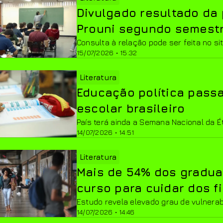
Divulgado resultado da
Prouni segundo semest
Consulta à relação pode ser feita no s
15/07/2026 • 15:32
Literatura
Educação política passa
escolar brasileiro
País terá ainda a Semana Nacional da É
14/07/2026 • 14:51
Literatura
Mais de 54% dos gradu
curso para cuidar dos f
Estudo revela elevado grau de vulnerab
14/07/2026 • 14:46