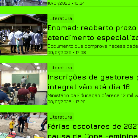
10/07/2026 • 15:34
Literatura
Enamed: reaberto prazo
atendimento especializ
Documento que comprove necessidade 
09/07/2026 • 17:08
Literatura
Inscrições de gestores
integral vão até dia 16
Ministério da Educação oferece 12 mil 
08/07/2026 • 17:20
Literatura
Férias escolares de 202
causa da Copa Feminin