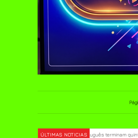
Pági
iciência em português terminam quinta
ÚLTIMAS NOTICIAS
Prouni 2026: div