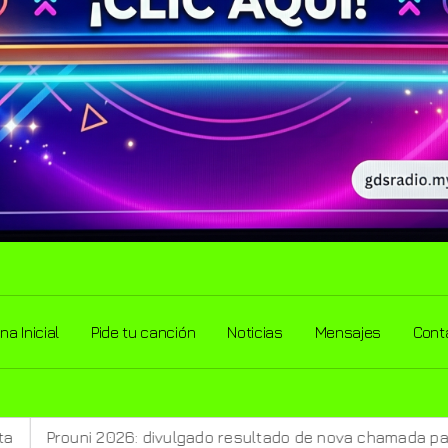
na Inicial
Pide tu canción
Noticias
Mensajes
Cont
ulgado resultado de nova chamada para o 2º semestre
I