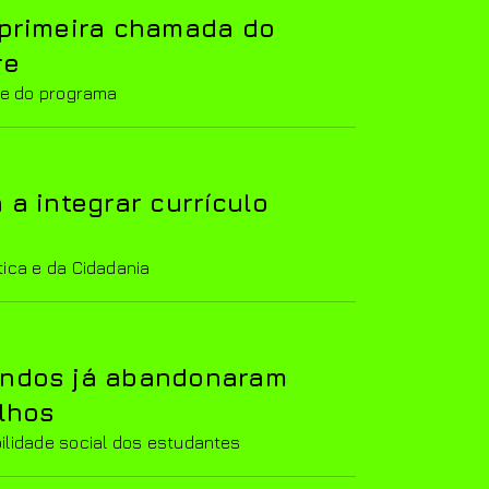
 primeira chamada do
re
ite do programa
 a integrar currículo
tica e da Cidadania
andos já abandonaram
ilhos
ilidade social dos estudantes