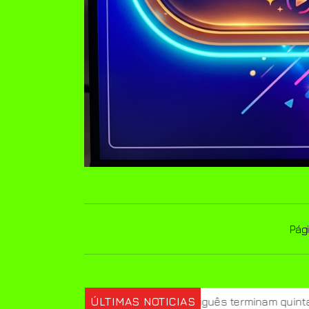
Pági
iciência em português terminam quinta
ÚLTIMAS NOTICIAS
Prouni 2026: div