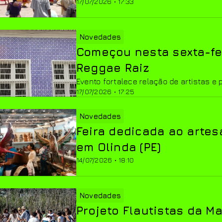
17/07/2026 • 17:33
Novedades
Começou nesta sexta-fei
Reggae Raiz
Evento fortalece relação de artistas e
17/07/2026 • 17:25
Novedades
Feira dedicada ao artes
em Olinda (PE)
14/07/2026 • 18:10
Novedades
Projeto Flautistas da M