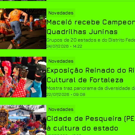
Novedades
Maceió recebe Campeona
Quadrilhas Juninas
Grupos de 20 estados e do Distrito Fed
24/07/2026 • 14:22
Novedades
Exposição Reinado do Ri
Cultural de Fortaleza
Mostra traz panorama da diversidade da
22/07/2026 • 09:08
Novedades
Cidade de Pesqueira (PE
à cultura do estado