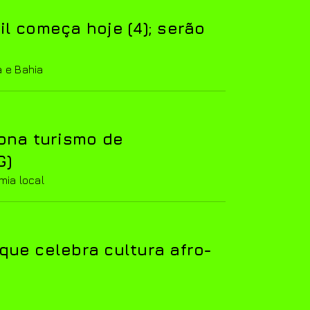
il começa hoje (4); serão
a e Bahia
iona turismo de
G)
mia local
que celebra cultura afro-