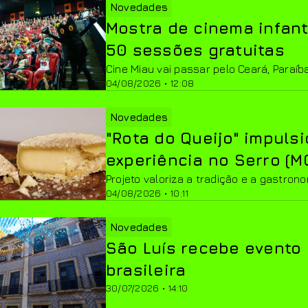
Novedades
Mostra de cinema infant
50 sessões gratuitas
Cine Miau vai passar pelo Ceará, Paraíb
04/08/2026 • 12:08
Novedades
"Rota do Queijo" impuls
experiência no Serro (M
Projeto valoriza a tradição e a gastrono
04/08/2026 • 10:11
Novedades
São Luís recebe evento 
brasileira
30/07/2026 • 14:10