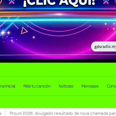
na Inicial
Pide tu canción
Noticias
Mensajes
Cont
ulgado resultado de nova chamada para o 2º semestre
Id