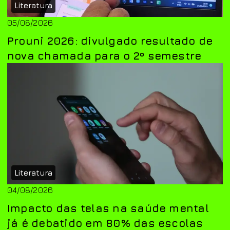
Literatura
05/08/2026
Prouni 2026: divulgado resultado de
nova chamada para o 2º semestre
Literatura
04/08/2026
Impacto das telas na saúde mental
já é debatido em 80% das escolas