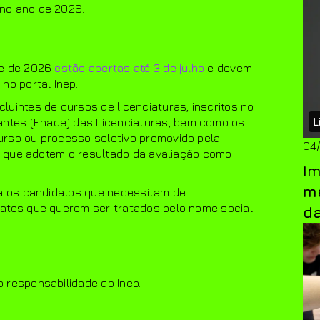
no ano de 2026.
te de 2026
estão abertas até 3 de julho
e devem
D
no portal Inep.
uintes de cursos de licenciaturas, inscritos no
L
ntes (Enade) das Licenciaturas, bem como os
urso ou processo seletivo promovido pela
04
os que adotem o resultado da avaliação como
Im
me
ra os candidatos que necessitam de
datos que querem ser tratados pelo nome social
d
 responsabilidade do Inep.