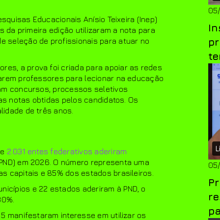
05
esquisas Educacionais Anísio Teixeira (Inep)
In
s da primeira edição utilizaram a nota para
pr
 seleção de profissionais para atuar no
t
s, a prova foi criada para apoiar as redes
tarem professores para lecionar na educação
jam concursos, processos seletivos
das notas obtidas pelos candidatos. Os
lidade de três anos.
L
ue
2.031 entes federativos aderiram
(PND) em 2026. O número representa uma
05
 capitais e 85% dos estados brasileiros.​​
Pr
icípios e 22 estados aderiram à PND, o
r
30%.
pa
15 manifestaram interesse em utilizar os