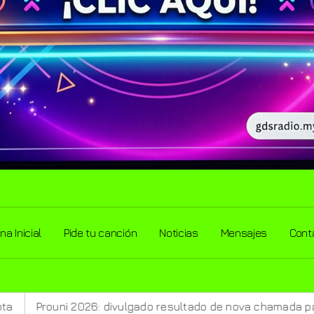
na Inicial
Pide tu canción
Noticias
Mensajes
Cont
ulgado resultado de nova chamada para o 2º semestre
Id