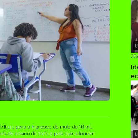
L
06
I
e
ribuiu para o ingresso de mais de 10 mil
is de ensino de todo o país que aderiram
L