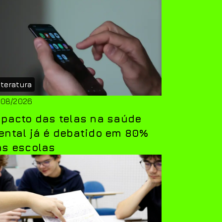
iteratura
/08/2026
pacto das telas na saúde
ntal já é debatido em 80%
as escolas