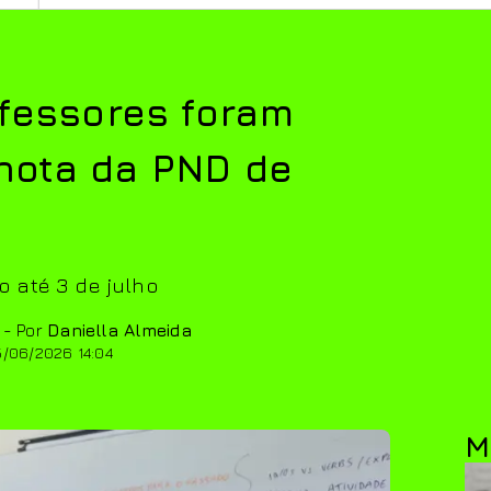
ofessores foram
nota da PND de
o até 3 de julho
 - Por
Daniella Almeida
5/06/2026 14:04
M