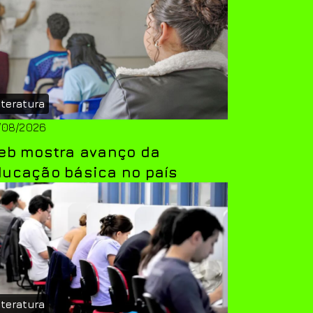
iteratura
/08/2026
deb mostra avanço da
ducação básica no país
iteratura