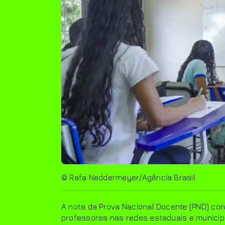
© Rafa Neddermeyer/Agência Brasil
A nota da Prova Nacional Docente (PND) cont
professores nas redes estaduais e municipa