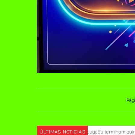
Pági
iciência em português terminam quinta
ÚLTIMAS NOTICIAS
Prouni 2026: div